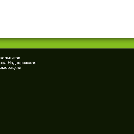
школьников
евна Надпорожская
Доморацкий