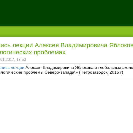
ись лекции Алексея Владимировича Яблоков
логических проблемах
-01-2017, 17:50
апись лекции
Алексея Владимировича Яблокова о глобальных экол
ологические проблемы Северо-запада\» (Петрозаводск, 2015 г)