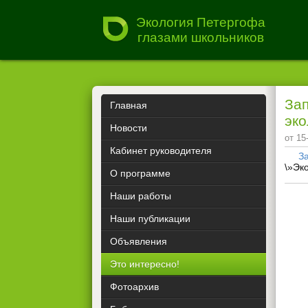
Экология Петергофа
глазами школьников
Зап
Главная
эко
Новости
от 15
Кабинет руководителя
З
\»Эк
О программе
Наши работы
Наши публикации
Объявления
Это интересно!
Фотоархив