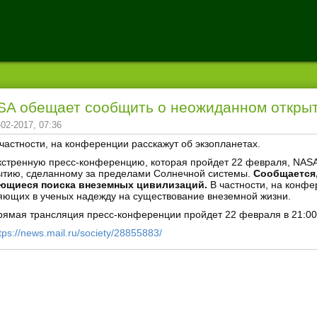
SA обещает сообщить о неожиданном откры
-02-2017, 07:36
 частности, на конференции расскажут об экзопланетах.
кстренную пресс-конференцию, которая пройдет 22 февраля, NASA
ытию, сделанному за пределами Солнечной системы.
Сообщается,
ющиеся поиска внеземных цивилизаций.
В частности, на конфе
яющих в ученых надежду на существование внеземной жизни.
рямая трансляция пресс-конференции пройдет 22 февраля в 21:00
tps://news.mail.ru/society/28855883/