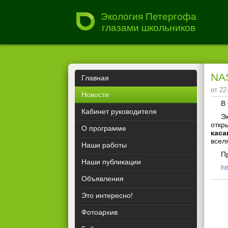
Экология Петергофа
глазами школьников
NA
Главная
от 22
Новости
В
Кабинет руководителя
Э
откр
О программе
каса
всел
Наши работы
П
Наши публикации
ht
Объявления
Это интересно!
Фотоархив