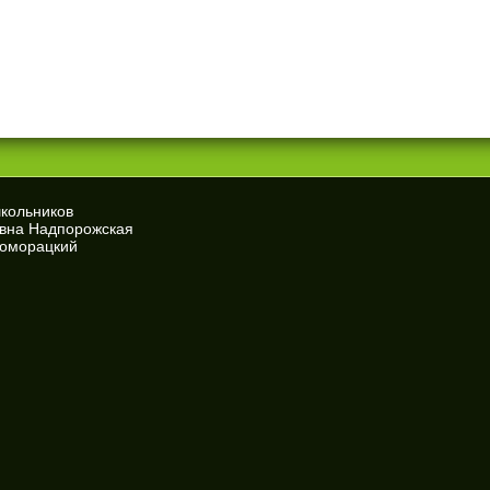
школьников
евна Надпорожская
Доморацкий