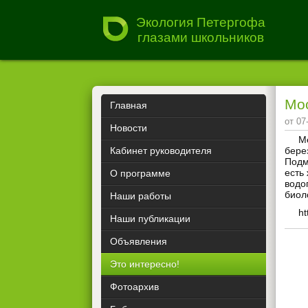
Экология Петергофа
глазами школьников
Мос
Главная
от 07
Новости
М
Кабинет руководителя
бере
Подм
есть
О программе
водо
биол
Наши работы
ht
Наши публикации
Объявления
Это интересно!
Фотоархив