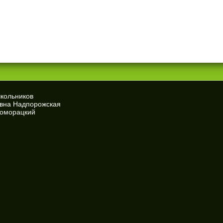
школьников
евна Надпорожская
Доморацкий