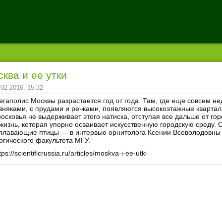
ква и ее утки
-02-2016, 15:32
егаполис Москвы разрастается год от года. Там, где еще совсем н
зняками, с прудами и речками, появляются высокоэтажные квартал
осковья не выдерживает этого натиска, отступая все дальше от гор
 жизнь, которая упорно осваивает искусственную городскую среду. 
плавающие птицы — в интервью орнитолога Ксении Всеволодовны А
огического факультета МГУ.
tps://scientificrussia.ru/articles/moskva-i-ee-utki