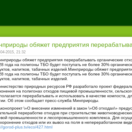
нприроды обяжет предприятия перерабатыва
-04-2015, 21:32
инприроды обяжет предприятия перерабатывать органические отх
28 года на полигоны ТБО будет поступать не более 30% органичес
уктов, напитков, табачных изделий.
Минприроды обяжет предприяти
28 года на полигоны ТБО будет поступать не более 30% органичес
уктов, напитков, табачных изделий.
инистерство природных ресурсов РФ разработало проект федераль
ронения на полигонах отходов пищевой промышленности, сельского
полагается перерабатывать и использовать в качестве компоста, д
гии. Об этом сообщает пресс-служба Минприроды.
аконопроект \»О внесении изменений в закон \»Об отходах\» преду
ательной переработке отходов при строительстве животноводчески
вой промышленности и лесопромышленного комплекса. Для осущес
ахоронение отходов или их вывоз на поля в непереработанном виде
://gorod-plus.tv/eco/427.html