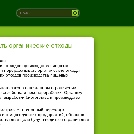
ть органические отходы
оды
ких отходов производства пищевых
я перерабатывать органические отходы
ких отходов производства пищевых
ного закона о поэтапном ограничении
 хозяйства и лесопереработки. Органику
ля выработки биотоплива и производства
сматривает поэтапный переход к
х и птицеводческих предприятий, объектов
твления цели будут вводиться ограничения
.