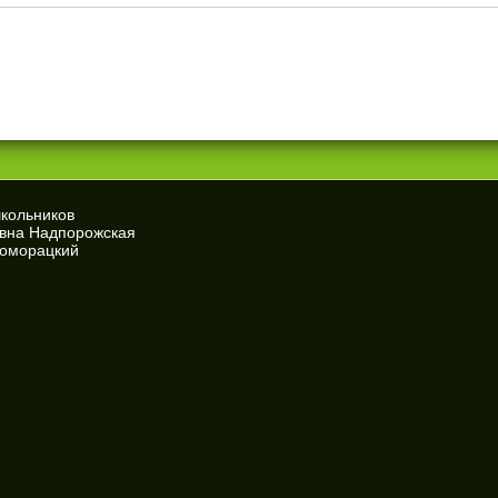
школьников
евна Надпорожская
Доморацкий