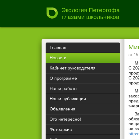
Экология Петергофа
глазами школьников
Ми
Главная
от 15
Новости
М
Кабинет руководителя
С 20
прод
С 20
О программе
прод
Наши работы
М
захо
Наши публикации
пред
энер
Объявления
З
обяз
Это интересно!
пище
на з
Фотоархив
https