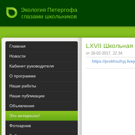
Экология Петергофа
глазами школьников
LXVII Школьная 
Главная
от 26-02-2017, 22:34
Новости
https://prokhozhyj.liv
Кабинет руководителя
О программе
Наши работы
Наши публикации
Объявления
Это интересно!
Фотоархив