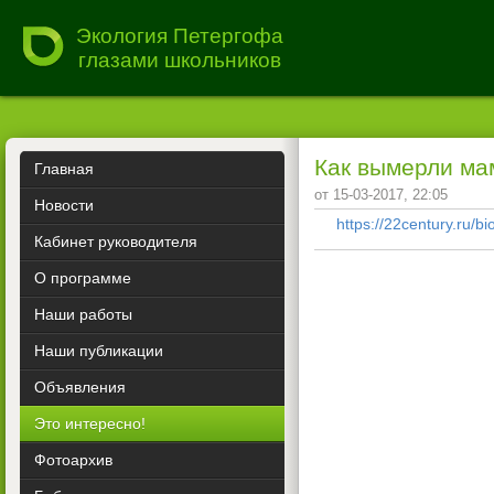
Экология Петергофа
глазами школьников
Как вымерли ма
Главная
от 15-03-2017, 22:05
Новости
https://22century.ru/b
Кабинет руководителя
О программе
Наши работы
Наши публикации
Объявления
Это интересно!
Фотоархив