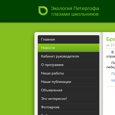
Экология Петергофа
глазами школьников
Бра
Главная
от 27
Новости
В
Кабинет руководителя
отра
П
О программе
лебе
Наши работы
П
ht
Наши публикации
Объявления
Это интересно!
Фотоархив