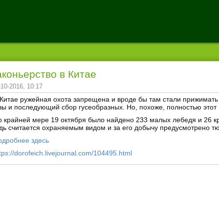
коньерство в Китае
-10-2016, 10:17
 Китае ружейная охота запрещена и вроде бы там стали прижима
вы и последующий сбор гусеобразных. Но, похоже, полностью этот
о крайней мере 19 октября было найдено 233 малых лебедя и 26 кр
дь считается охраняемым видом и за его добычу предусмотрено т
одробнее здесь
tps://dorofeich.livejournal.com/104495.html