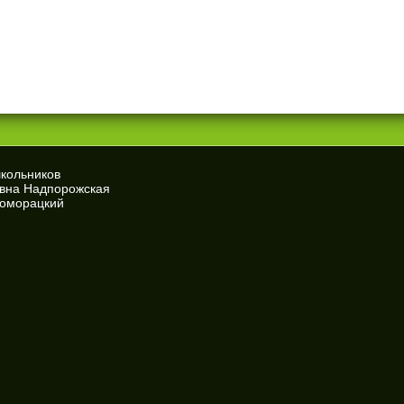
школьников
евна Надпорожская
Доморацкий